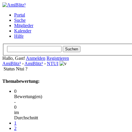
Portal
Suche
Mitglieder
Kalender
Hilfe
Hallo, Gast!
Anmelden
Registrieren
AmiBlitz³
›
AmiBlitz³
›
NTUI
Status Ntui ?
Themabewertung:
0
Bewertung(en)
-
0
im
Durchschnitt
1
2