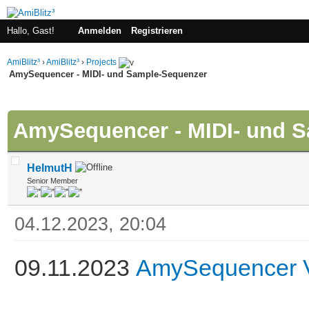
Hallo, Gast!
Anmelden
Registrieren
AmiBlitz³
›
AmiBlitz³
›
Projects
AmySequencer - MIDI- und Sample-Sequenzer
 im Durchschnitt
AmySequencer - MIDI- und 
HelmutH
Senior Member
04.12.2023, 20:04
09.11.2023
AmySequencer V