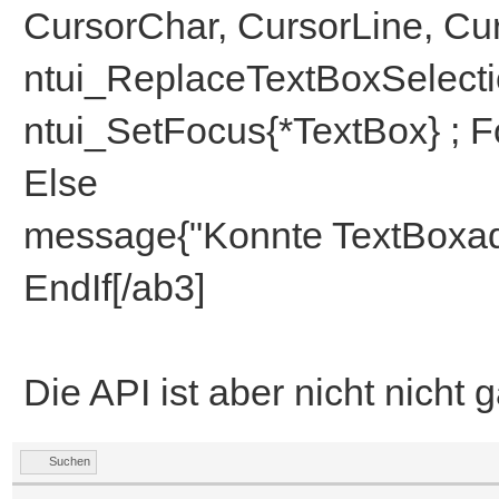
CursorChar, CursorLine, Cu
ntui_ReplaceTextBoxSelectio
ntui_SetFocus{*TextBox} ; F
Else
message{"Konnte TextBoxadr
EndIf[/ab3]
Die API ist aber nicht nicht 
Suchen