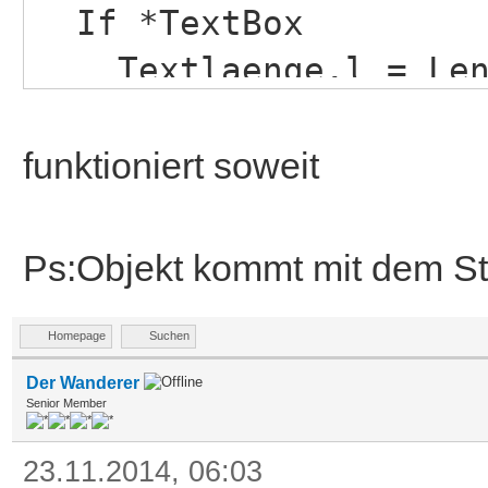
If *TextBox
Textlaenge.l = Len 
Strings ermitteln
ntui_GetAttrByID{*en
funktioniert soweit
_CURSORLINE,&CursorLi
ntui_GetAttrByID{*en
Ps:Objekt kommt mit dem S
_CURSORCHAR,&CursorCh
Homepage
Suchen
_tb_InsertInLine{*Te
Der Wanderer
har,&Objekt,Textlaeng
Senior Member
einfuegen
23.11.2014, 06:03