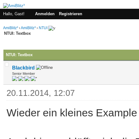
Hallo, Gast!
Anmelden
Registrieren
AmiBlitz³
›
AmiBlitz³
›
NTUI
NTUI: Textbox
 im Durchschnitt
NTUI: Textbox
Blackbird
Senior Member
20.11.2014, 12:07
Wieder ein kleines Example f