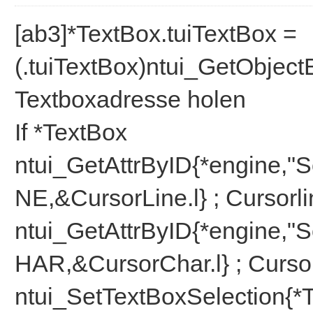
ntui_SetFocus{*TextB
setzen
[ab3]*TextBox.tuiTextBox =
Else
(.tuiTextBox)ntui_GetObject
message{"Konnte Tex
Textboxadresse holen
ermitteln"}
If *TextBox
EndIf
ntui_GetAttrByID{*engine
NE,&CursorLine.l} ; Cursorli
ntui_GetAttrByID{*engine
HAR,&CursorChar.l} ; Curso
ntui_SetTextBoxSelection{*T