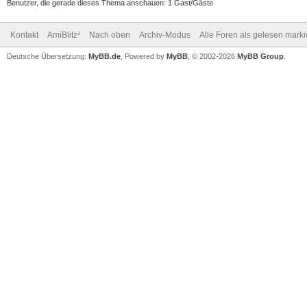
Benutzer, die gerade dieses Thema anschauen: 1 Gast/Gäste
Kontakt
AmiBlitz³
Nach oben
Archiv-Modus
Alle Foren als gelesen mark
Deutsche Übersetzung:
MyBB.de
, Powered by
MyBB
, © 2002-2026
MyBB Group
.