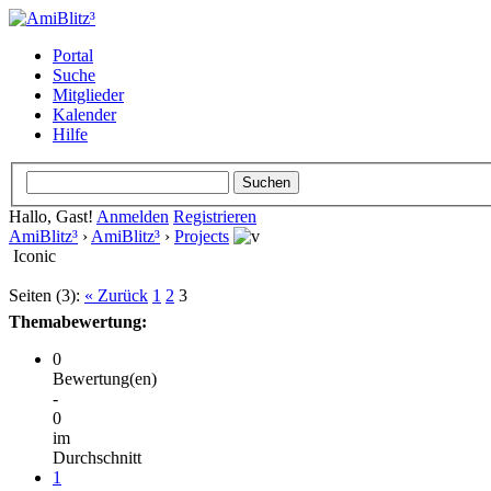
Portal
Suche
Mitglieder
Kalender
Hilfe
Hallo, Gast!
Anmelden
Registrieren
AmiBlitz³
›
AmiBlitz³
›
Projects
Iconic
Seiten (3):
« Zurück
1
2
3
Themabewertung:
0
Bewertung(en)
-
0
im
Durchschnitt
1