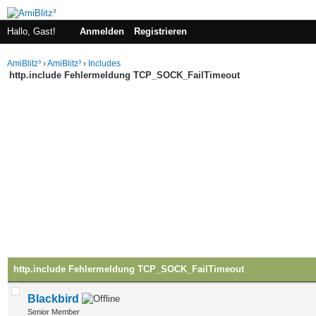
Hallo, Gast!
Anmelden
Registrieren
AmiBlitz³
›
AmiBlitz³
›
Includes
http.include Fehlermeldung TCP_SOCK_FailTimeout
http.include Fehlermeldung TCP_SOCK_FailTimeout
Blackbird
Senior Member