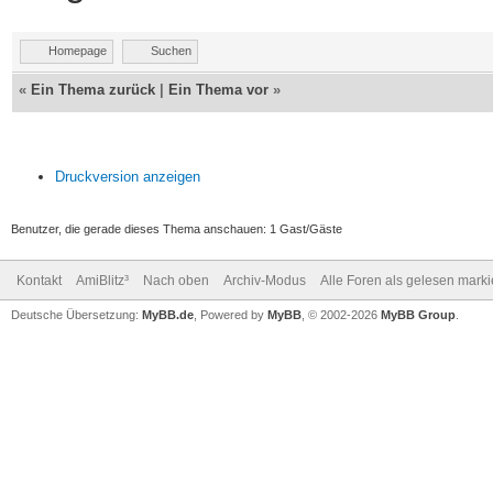
Homepage
Suchen
«
Ein Thema zurück
|
Ein Thema vor
»
Druckversion anzeigen
Benutzer, die gerade dieses Thema anschauen: 1 Gast/Gäste
Kontakt
AmiBlitz³
Nach oben
Archiv-Modus
Alle Foren als gelesen mark
Deutsche Übersetzung:
MyBB.de
, Powered by
MyBB
, © 2002-2026
MyBB Group
.