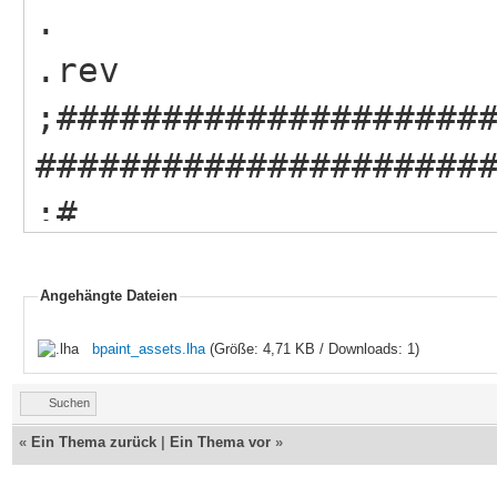
.
.rev
;####################
#####################
Angehängte Dateien
;# Source :
bpaint_assets.lha
(Größe: 4,71 KB / Downloads: 1)
Suchen
«
Ein Thema zurück
|
Ein Thema vor
»