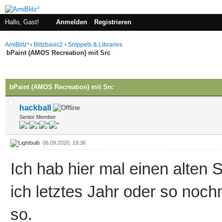
Hallo, Gast!
Anmelden
Registrieren
AmiBlitz³
›
Blitzbasic2
›
Snippets & Libraries
bPaint (AMOS Recreation) mit Src
 im Durchschnitt
bPaint (AMOS Recreation) mit Src
hackball
Senior Member
06.09.2020, 19:36
Ich hab hier mal einen alten
ich letztes Jahr oder so noc
so.