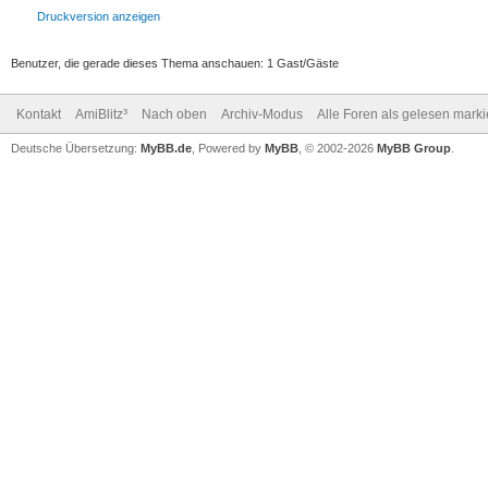
;# Description: rec
Druckversion anzeigen
(unfi
Benutzer, die gerade dieses Thema anschauen: 1 Gast/Gäste
#
Kontakt
AmiBlitz³
Nach oben
Archiv-Modus
Alle Foren als gelesen mark
Deutsche Übersetzung:
MyBB.de
, Powered by
MyBB
, © 2002-2026
MyBB Group
.
;# Author :
;# Exec : B