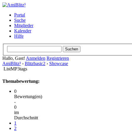
Portal
Suche
Mitglieder
Kalender
Hilfe
Hallo, Gast!
Anmelden
Registrieren
AmiBlitz³
›
Blitzbasic2
›
Showcase
ListMP3tags
Themabewertung:
0
Bewertung(en)
-
0
im
Durchschnitt
1
2