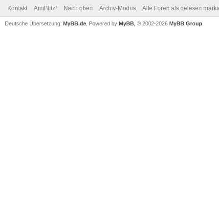
ttext$+" his reign to
Kontakt
AmiBlitz³
Nach oben
Archiv-Modus
Alle Foren als gelesen mark
Deutsche Übersetzung:
MyBB.de
, Powered by
MyBB
, © 2002-2026
MyBB Group
.
that man is YO
Repeat
ev=Event ;we don't
Delay_1 ;...here 
Gosub winscroll
If ev=$2 Then Gosub 
Until ev=$200