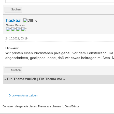
DEFTYPE.w y,stp,tpos
Suchen
hackball
Senior Member
Window1,0,0,ScreenWid
24.10.2021, 03:19
scroll test",2,1
Hinweis:
Wir printen einen Buchstaben pixelgenau vor dem Fensterrand. Da
abgeschnitten, geclipped, ohne, daß wir etwas beitragen müßten. Ma
Gosub refwin
Suchen
«
Ein Thema zurück
|
Ein Thema vor
»
ttext$=" Evil Midan, 
order, lies hidden de
Druckversion anzeigen
lair. Allied security
Benutzer, die gerade dieses Thema anschauen: 1 Gast/Gäste