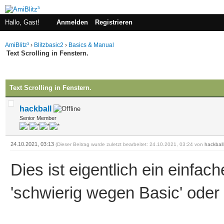
Hallo, Gast!
Anmelden
Registrieren
AmiBlitz³
›
Blitzbasic2
›
Basics & Manual
Text Scrolling in Fenstern.
 im Durchschnitt
Text Scrolling in Fenstern.
hackball
Senior Member
24.10.2021, 03:13
(Dieser Beitrag wurde zuletzt bearbeitet: 24.10.2021, 03:24 von
hackball
Dies ist eigentlich ein einfa
'schwierig wegen Basic' oder 