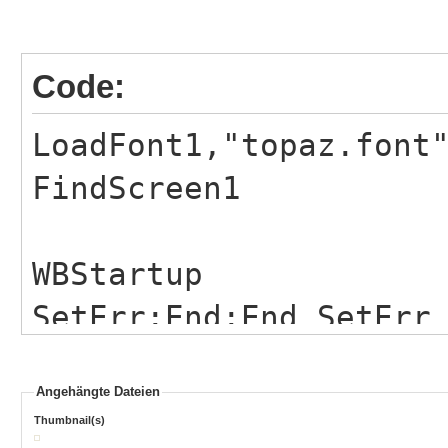
Code:
LoadFont1,"topaz.font
FindScreen1
WBStartup
SetErr:End:End SetErr
Angehängte Dateien
DEFTYPE.l
Thumbnail(s)