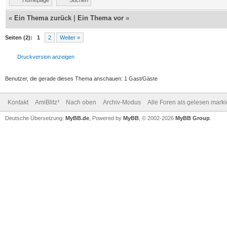
«
Ein Thema zurück
|
Ein Thema vor
»
Seiten (2):
1
2
Weiter »
Druckversion anzeigen
Benutzer, die gerade dieses Thema anschauen: 1 Gast/Gäste
Kontakt
AmiBlitz³
Nach oben
Archiv-Modus
Alle Foren als gelesen mark
Deutsche Übersetzung:
MyBB.de
, Powered by
MyBB
, © 2002-2026
MyBB Group
.