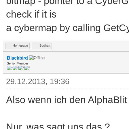
bitmap - pointer to a Cyber
check if it is
a cybermap by calling GetCyb
Homepage
Suchen
Blackbird
Senior Member
29.12.2013, 19:36
Also wenn ich den AlphaBlit
Nur, was sagt uns das ?