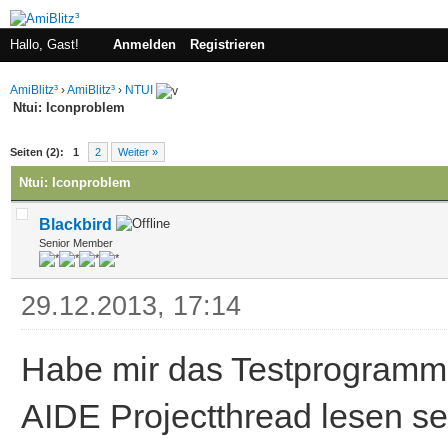
Hallo, Gast!
Anmelden
Registrieren
AmiBlitz³
›
AmiBlitz³
›
NTUI
Ntui: Iconproblem
 im Durchschnitt
Seiten (2):
1
2
Weiter »
Ntui: Iconproblem
Blackbird
Senior Member
29.12.2013, 17:14
Habe mir das Testprogramm 
AIDE Projectthread lesen se