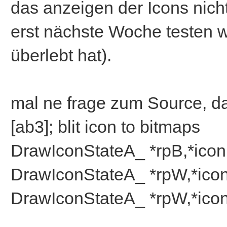
das anzeigen der Icons nich
erst nächste Woche testen 
überlebt hat).
mal ne frage zum Source, d
[ab3]; blit icon to bitmaps
DrawIconStateA_ *rpB,*icon,
DrawIconStateA_ *rpW,*icon,
DrawIconStateA_ *rpW,*icon,