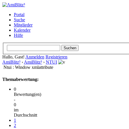
Portal
Suche
Mitglieder
Kalender
Hilfe
Hallo, Gast!
Anmelden
Registrieren
AmiBlitz³
›
AmiBlitz³
›
NTUI
Ntui : Window xmlattribute
Themabewertung:
0
Bewertung(en)
-
0
im
Durchschnitt
1
2