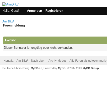
Hallo, Gast!
Anmelden
Registrieren
AmiBlitz³
Forenmeldung
AmiBlitz³
Dieser Benutzer ist ungültig oder nicht vorhanden.
Kontakt
AmiBlitz³
Nach oben
Archiv-Modus
Alle Foren als gelesen mark
Deutsche Übersetzung:
MyBB.de
, Powered by
MyBB
, © 2002-2026
MyBB Group
.