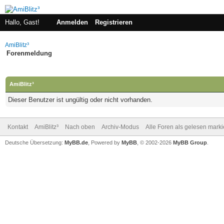
Hallo, Gast!
Anmelden
Registrieren
AmiBlitz³
Forenmeldung
AmiBlitz³
Dieser Benutzer ist ungültig oder nicht vorhanden.
Kontakt
AmiBlitz³
Nach oben
Archiv-Modus
Alle Foren als gelesen mark
Deutsche Übersetzung:
MyBB.de
, Powered by
MyBB
, © 2002-2026
MyBB Group
.