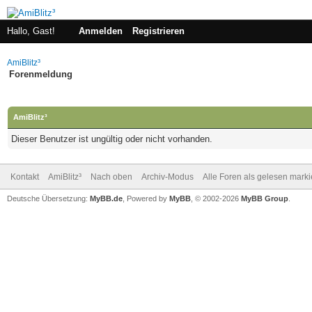
Hallo, Gast!
Anmelden
Registrieren
AmiBlitz³
Forenmeldung
AmiBlitz³
Dieser Benutzer ist ungültig oder nicht vorhanden.
Kontakt
AmiBlitz³
Nach oben
Archiv-Modus
Alle Foren als gelesen mark
Deutsche Übersetzung:
MyBB.de
, Powered by
MyBB
, © 2002-2026
MyBB Group
.