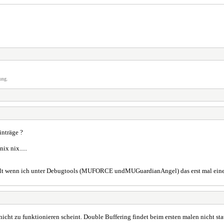
ung.
nträge ?
ix nix.....
estellt wenn ich unter Debugtools (MUFORCE undMUGuardianAngel) das erst mal einen 
icht zu funktionieren scheint. Double Buffering findet beim ersten malen nicht stat