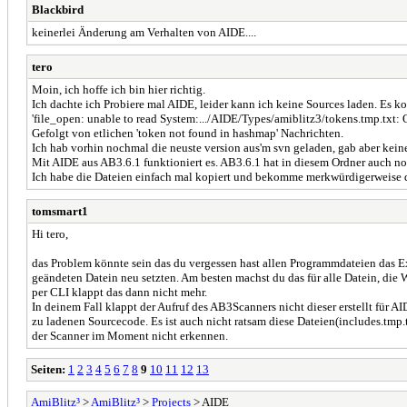
Blackbird
keinerlei Änderung am Verhalten von AIDE....
tero
Moin, ich hoffe ich bin hier richtig.
Ich dachte ich Probiere mal AIDE, leider kann ich keine Sources laden. Es k
'file_open: unable to read System:.../AIDE/Types/amiblitz3/tokens.tmp.txt: 
Gefolgt von etlichen 'token not found in hashmap' Nachrichten.
Ich hab vorhin nochmal die neuste version aus'm svn geladen, gab aber kein
Mit AIDE aus AB3.6.1 funktioniert es. AB3.6.1 hat in diesem Ordner auch noc
Ich habe die Dateien einfach mal kopiert und bekomme merkwürdigerweise d
tomsmart1
Hi tero,
das Problem könnte sein das du vergessen hast allen Programmdateien das Exe
geändeten Datein neu setzten. Am besten machst du das für alle Datein, die 
per CLI klappt das dann nicht mehr.
In deinem Fall klappt der Aufruf des AB3Scanners nicht dieser erstellt für
zu ladenen Sourcecode. Es ist auch nicht ratsam diese Dateien(includes.tmp
der Scanner im Moment nicht erkennen.
Seiten:
1
2
3
4
5
6
7
8
9
10
11
12
13
AmiBlitz³
>
AmiBlitz³
>
Projects
> AIDE