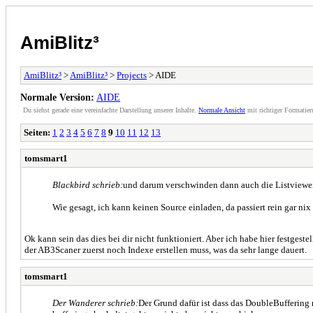
AmiBlitz³
AmiBlitz³
>
AmiBlitz³
>
Projects
> AIDE
Normale Version:
AIDE
Du siehst gerade eine vereinfachte Darstellung unserer Inhalte.
Normale Ansicht
mit richtiger Formatier
Seiten:
1
2
3
4
5
6
7
8
9
10
11
12
13
tomsmart1
Blackbird schrieb:
und darum verschwinden dann auch die Listviewei
Wie gesagt, ich kann keinen Source einladen, da passiert rein gar nix n
Ok kann sein das dies bei dir nicht funktioniert. Aber ich habe hier festg
der AB3Scaner zuerst noch Indexe erstellen muss, was da sehr lange dauert.
tomsmart1
Der Wanderer schrieb:
Der Grund dafür ist dass das DoubleBuffering n