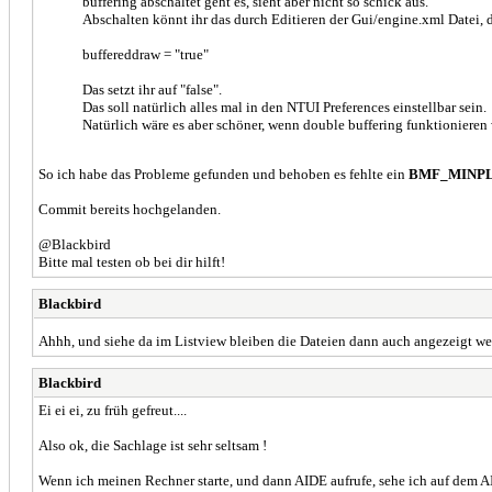
buffering abschaltet geht es, sieht aber nicht so schick aus.
Abschalten könnt ihr das durch Editieren der Gui/engine.xml Datei, 
buffereddraw = "true"
Das setzt ihr auf "false".
Das soll natürlich alles mal in den NTUI Preferences einstellbar sein.
Natürlich wäre es aber schöner, wenn double buffering funktioniere
So ich habe das Probleme gefunden und behoben es fehlte ein
BMF_MINP
Commit bereits hochgelanden.
@Blackbird
Bitte mal testen ob bei dir hilft!
Blackbird
Ahhh, und siehe da im Listview bleiben die Dateien dann auch angezeigt w
Blackbird
Ei ei ei, zu früh gefreut....
Also ok, die Sachlage ist sehr seltsam !
Wenn ich meinen Rechner starte, und dann AIDE aufrufe, sehe ich auf dem AI