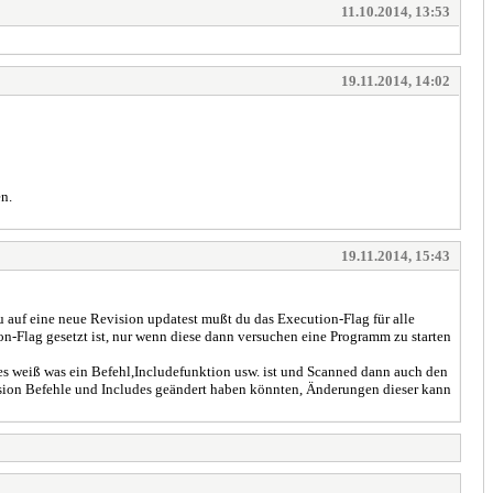
11.10.2014, 13:53
19.11.2014, 14:02
en.
19.11.2014, 15:43
u auf eine neue Revision updatest mußt du das Execution-Flag für alle
on-Flag gesetzt ist, nur wenn diese dann versuchen eine Programm zu starten
 es weiß was ein Befehl,Includefunktion usw. ist und Scanned dann auch den
Version Befehle und Includes geändert haben könnten, Änderungen dieser kann