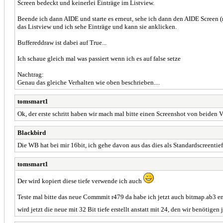
Screen bedeckt und keinerlei Einträge im Listview.
Beende ich dann AIDE und starte es erneut, sehe ich dann den AIDE Screen 
das Listview und ich sehe Einträge und kann sie anklicken.
Buffereddraw ist dabei auf True...
Ich schaue gleich mal was passiert wenn ich es auf false setze
Nachtrag:
Genau das gleiche Verhalten wie oben beschrieben....
tomsmart1
Ok, der erste schritt haben wir mach mal bitte einen Screenshot von beiden 
Blackbird
Die WB hat bei mir 16bit, ich gehe davon aus das dies als Standardscreentiefe
tomsmart1
Der wird kopiert diese tiefe verwende ich auch
Teste mal bitte das neue Commmit r479 da habe ich jetzt auch bitmap.ab3
wird jetzt die neue mit 32 Bit tiefe erstellt anstatt mit 24, den wir benöti