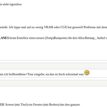
da steht irgendwo
n würde. Ich tippe mal auf zu wenig VRAM oder CGX hat generell Probleme mit dem
LANES
beim Erstellen eines neuen (Temp)Rastportes für den AllocBitmap_ Aufruf
enn ich buffereddraw=True eingebe, na das ist doch schonmal was
DE Screen (mit Titel) ein Fenster (mit Boders) das den ganzen