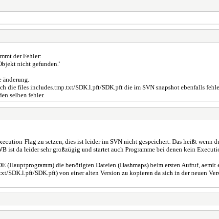
ommt der Fehler:
Objekt nicht gefunden.'
e änderung.
h die files includes.tmp.txt/SDK.l.pft/SDK.pft die im SVN snapshot ebenfalls fehl
en selben fehler.
cution-Flag zu setzen, dies ist leider im SVN nicht gespeichert. Das heißt wenn d
WB ist da leider sehr großzügig und startet auch Programme bei denen kein Executi
 AIDE (Hauptprogramm) die benötigten Dateien (Hashmaps) beim ersten Aufruf, aemit
.txt/SDK.l.pft/SDK.pft) von einer alten Version zu kopieren da sich in der neuen 