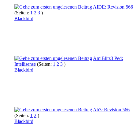
AIDE: Revision 566
(Seiten:
1
2
3
)
Blackbird
AmiBlitz3 Ped:
Intellisense
(Seiten:
1
2
3
)
Blackbird
Ab3: Revision 566
(Seiten:
1
2
)
Blackbird