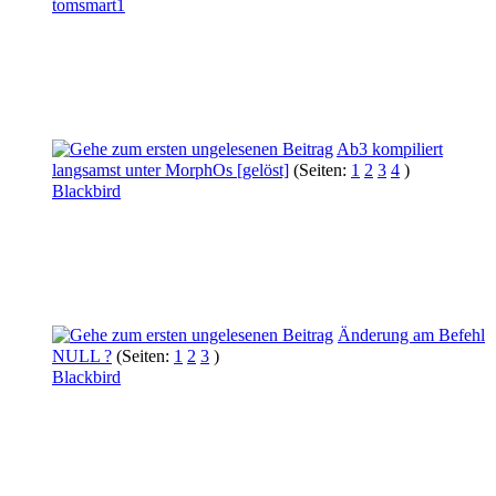
tomsmart1
Ab3 kompiliert
langsamst unter MorphOs [gelöst]
(Seiten:
1
2
3
4
)
Blackbird
Änderung am Befehl
NULL ?
(Seiten:
1
2
3
)
Blackbird