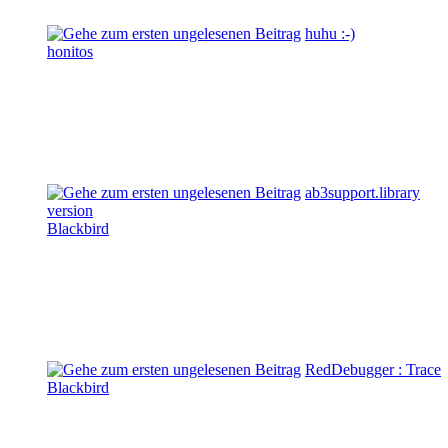
huhu :-)
honitos
ab3support.library
version
Blackbird
RedDebugger : Trace
Blackbird