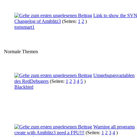
Link to show the SV
Changelog of Amiblitz3
(Seiten:
1
2
)
tomsmart1
Normale Themen
Umgebungsvariablen
des RedDebugers
(Seiten:
1
2
3
4
5
)
Blackbird
Warning all programs
create with Amiblitz3 need a FPU!!!
(Seiten:
1
2
3
4
)