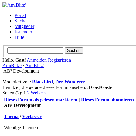
Portal
Suche
Mitglieder
Kalender
Hilfe
Hallo, Gast!
Anmelden
Registrieren
AmiBlitz³
›
AmiBlitz³
AB³ Development
Moderiert von:
Blackbird
,
Der Wanderer
Benutzer, die gerade dieses Forum ansehen: 3 Gast/Gäste
Seiten (2):
1
2
Weiter »
Dieses Forum als gelesen markieren
|
Dieses Forum abonnieren
AB³ Development
Thema
/
Verfasser
Wichtige Themen