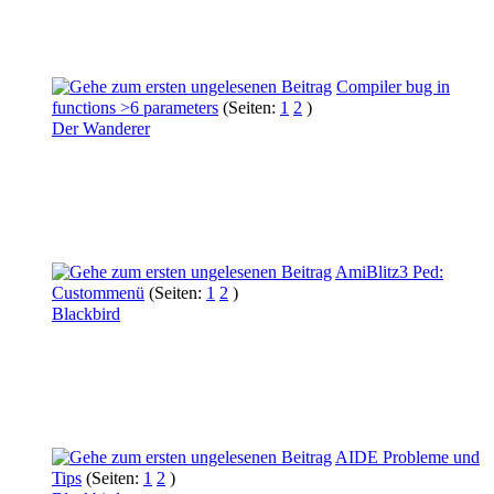
Compiler bug in
functions >6 parameters
(Seiten:
1
2
)
Der Wanderer
AmiBlitz3 Ped:
Custommenü
(Seiten:
1
2
)
Blackbird
AIDE Probleme und
Tips
(Seiten:
1
2
)