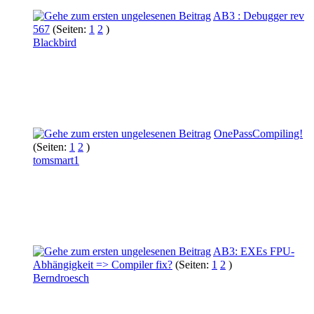
AB3 : Debugger rev
567
(Seiten:
1
2
)
Blackbird
OnePassCompiling!
(Seiten:
1
2
)
tomsmart1
AB3: EXEs FPU-
Abhängigkeit => Compiler fix?
(Seiten:
1
2
)
Berndroesch