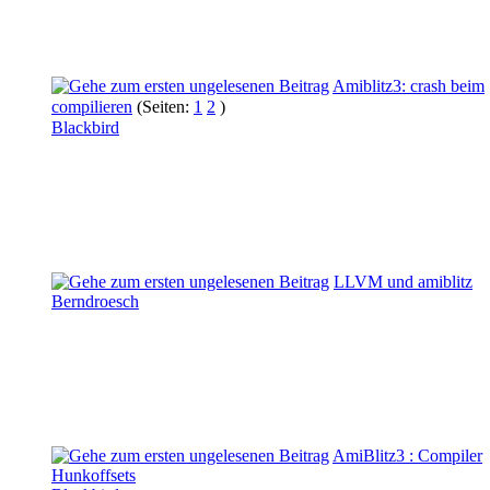
Amiblitz3: crash beim
compilieren
(Seiten:
1
2
)
Blackbird
LLVM und amiblitz
Berndroesch
AmiBlitz3 : Compiler
Hunkoffsets