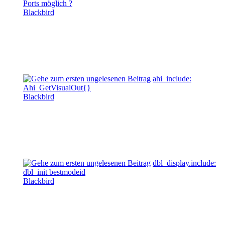
Ports möglich ?
Blackbird
ahi_include:
Ahi_GetVisualOut{}
Blackbird
dbl_display.include:
dbl_init bestmodeid
Blackbird