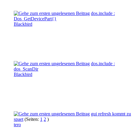
dos.include :
Dos_GetDevicePart{}
Blackbird
dos.include :
dos_ScanDir
Blackbird
gui refresh kommt zu
spaet
(Seiten:
1
2
)
tero