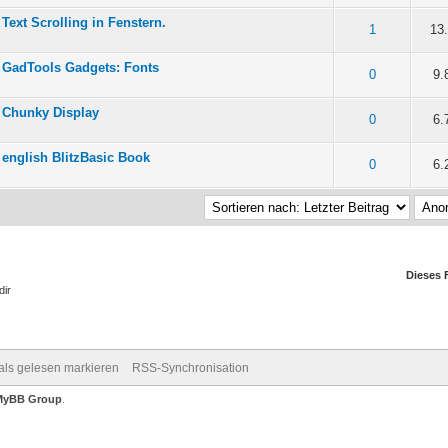
Text Scrolling in Fenstern.
n 5 durchschnittlich
1
13
GadTools Gadgets: Fonts
n 5 durchschnittlich
0
9.
Chunky Display
n 5 durchschnittlich
0
6.
english BlitzBasic Book
n 5 durchschnittlich
0
6.
Dieses 
dir
 als gelesen markieren
RSS-Synchronisation
MyBB Group
.