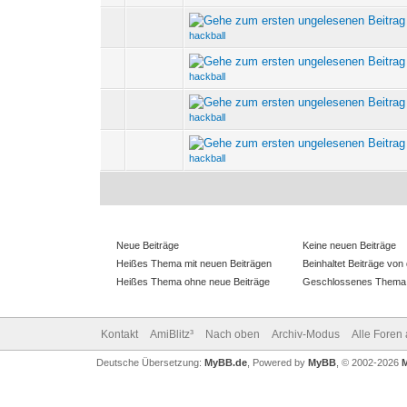
0 Bewertung(en) - 0 vo
hackball
0 Bewertung(en) - 0 vo
hackball
0 Bewertung(en) - 0 vo
hackball
0 Bewertung(en) - 0 vo
hackball
Neue Beiträge
Keine neuen Beiträge
Heißes Thema mit neuen Beiträgen
Beinhaltet Beiträge von 
Heißes Thema ohne neue Beiträge
Geschlossenes Thema
Kontakt
AmiBlitz³
Nach oben
Archiv-Modus
Alle Foren
Deutsche Übersetzung:
MyBB.de
, Powered by
MyBB
, © 2002-2026