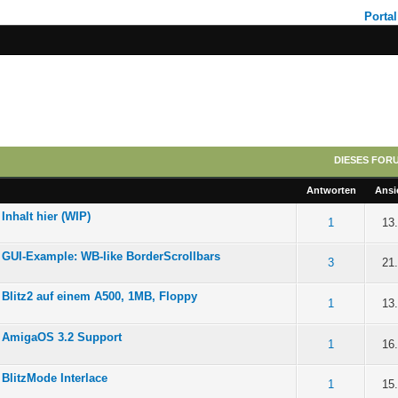
Portal
DIESES FOR
Antworten
Ansi
Inhalt hier (WIP)
n 5 durchschnittlich
1
13
GUI-Example: WB-like BorderScrollbars
n 5 durchschnittlich
3
21
Blitz2 auf einem A500, 1MB, Floppy
n 5 durchschnittlich
1
13
AmigaOS 3.2 Support
n 5 durchschnittlich
1
16
BlitzMode Interlace
n 5 durchschnittlich
1
15