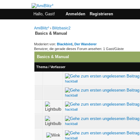
Hallo, Gast!
Anmelden
Registrieren
AmiBlitz³
›
Blitzbasic2
Basics & Manual
Moderiert von:
Blackbird
,
Der Wanderer
Benutzer, die gerade dieses Forum ansehen: 1 Gast/Gäste
Basics & Manual
Thema
/
Verfasser
0 Bewertung(en) - 0 vo
hackball
0 Bewertung(en) - 0 vo
hackball
0 Bewertung(en) - 0 vo
hackball
0 Bewertung(en) - 0 vo
hackball
0 Bewertung(en) - 0 vo
hackball