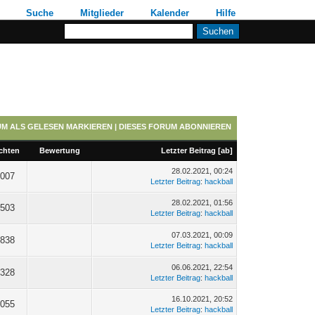
Suche
Mitglieder
Kalender
Hilfe
UM ALS GELESEN MARKIEREN
|
DIESES FORUM ABONNIEREN
chten
Bewertung
Letzter Beitrag
[
ab
]
28.02.2021, 00:24
.007
Letzter Beitrag
:
hackball
28.02.2021, 01:56
.503
Letzter Beitrag
:
hackball
07.03.2021, 00:09
.838
Letzter Beitrag
:
hackball
06.06.2021, 22:54
.328
Letzter Beitrag
:
hackball
16.10.2021, 20:52
.055
Letzter Beitrag
:
hackball