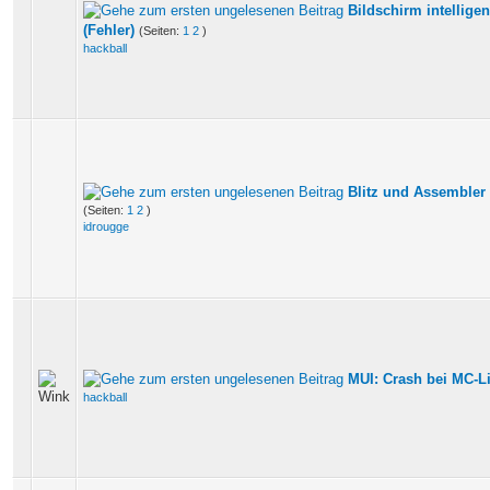
Bildschirm intellige
(Fehler)
(Seiten:
1
2
)
hackball
Blitz und Assembler
(Seiten:
1
2
)
idrougge
MUI: Crash bei MC-Li
hackball