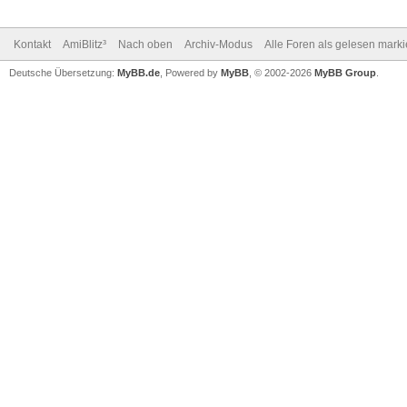
Kontakt
AmiBlitz³
Nach oben
Archiv-Modus
Alle Foren als gelesen mark
Deutsche Übersetzung:
MyBB.de
, Powered by
MyBB
, © 2002-2026
MyBB Group
.