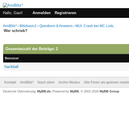
Hallo, Gast!
Anmelden
Registrieren
AmiBlitz³
›
Blitzbasic2
›
Questions & Answers
›
MUI: Crash bei MC-Lists...
Wer schrieb?
Gesamtanzahl der Beiträge: 2
Benutzer
hackball
Kontakt
AmiBlitz³
Nach oben
Archiv-Modus
Alle Foren als gelesen mark
Deutsche Übersetzung:
MyBB.de
, Powered by
MyBB
, © 2002-2026
MyBB Group
.