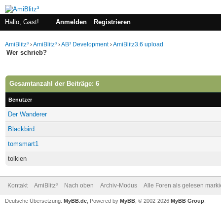
Hallo, Gast!
Anmelden
Registrieren
AmiBlitz³
›
AmiBlitz³
›
AB³ Development
›
AmiBlitz3.6 upload
Wer schrieb?
Gesamtanzahl der Beiträge: 6
Benutzer
Der Wanderer
Blackbird
tomsmart1
tolkien
Kontakt
AmiBlitz³
Nach oben
Archiv-Modus
Alle Foren als gelesen mark
Deutsche Übersetzung:
MyBB.de
, Powered by
MyBB
, © 2002-2026
MyBB Group
.