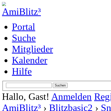
Portal
Suche
Mitglieder
Kalender
Hilfe
Hallo, Gast!
Anmelden
Regi
AmiBlitz³
›
Blitzbasic2
›
Sn