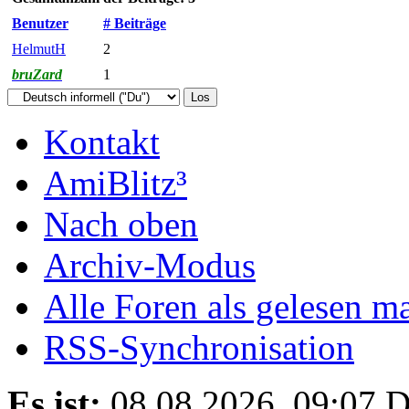
Benutzer
# Beiträge
HelmutH
2
bruZard
1
Kontakt
AmiBlitz³
Nach oben
Archiv-Modus
Alle Foren als gelesen m
RSS-Synchronisation
Es ist:
08.08.2026, 09:07
D