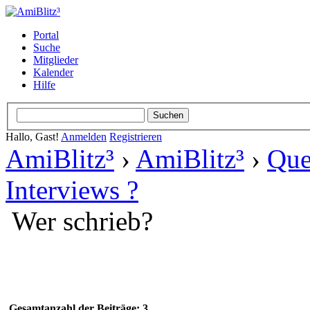
Portal
Suche
Mitglieder
Kalender
Hilfe
Hallo, Gast!
Anmelden
Registrieren
AmiBlitz³
›
AmiBlitz³
›
Que
Interviews ?
Wer schrieb?
Gesamtanzahl der Beiträge: 3