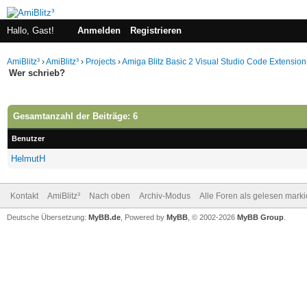
Hallo, Gast!
Anmelden
Registrieren
AmiBlitz³
›
AmiBlitz³
›
Projects
›
Amiga Blitz Basic 2 Visual Studio Code Extension
Wer schrieb?
Gesamtanzahl der Beiträge: 6
Benutzer
HelmutH
Kontakt
AmiBlitz³
Nach oben
Archiv-Modus
Alle Foren als gelesen mark
Deutsche Übersetzung:
MyBB.de
, Powered by
MyBB
, © 2002-2026
MyBB Group
.