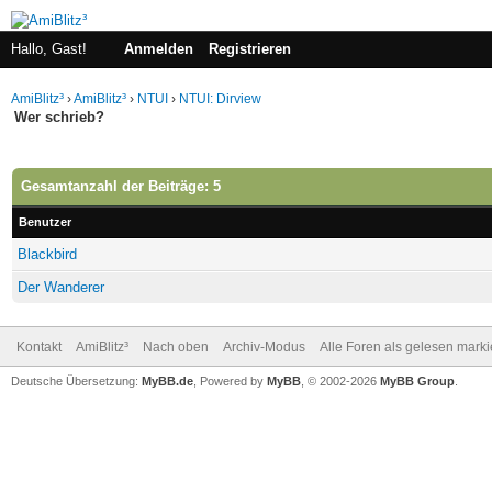
Hallo, Gast!
Anmelden
Registrieren
AmiBlitz³
›
AmiBlitz³
›
NTUI
›
NTUI: Dirview
Wer schrieb?
Gesamtanzahl der Beiträge: 5
Benutzer
Blackbird
Der Wanderer
Kontakt
AmiBlitz³
Nach oben
Archiv-Modus
Alle Foren als gelesen mark
Deutsche Übersetzung:
MyBB.de
, Powered by
MyBB
, © 2002-2026
MyBB Group
.