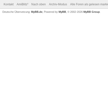
Kontakt
AmiBlitz³
Nach oben
Archiv-Modus
Alle Foren als gelesen mark
Deutsche Übersetzung:
MyBB.de
, Powered by
MyBB
, © 2002-2026
MyBB Group
.