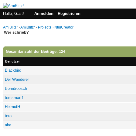
Hallo, Gast!
Anmelden
Registrieren
AmiBlitz³
›
AmiBlitz³
›
Projects
›
NtuiCreator
Wer schrieb?
Gesamtanzahl der Beiträge: 124
Benutzer
Blackbird
Der Wanderer
Berndroesch
tomsmart1
HelmutH
tero
aha