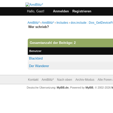
Hallo, Gast!
Anmelden
Registrieren
AmiBlitz³
›
AmiBlitz³
›
Includes
›
dos.include : Dos_GetDevicePa
Wer schrieb?
Gesamtanzahl der Beiträge: 2
Benutzer
Blackbird
Der Wanderer
Kontakt
AmiBlitz³
Nach oben
Archiv-Modus
Alle Foren
Deutsche Übersetzung:
MyBB.de
, Powered by
MyBB
, © 2002-2026