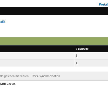
Portal
rt{}
# Beiträge
1
1
 als gelesen markieren
RSS-Synchronisation
MyBB Group
.