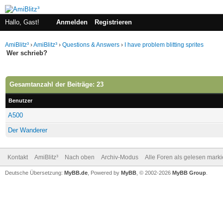
Hallo, Gast!
Anmelden
Registrieren
AmiBlitz³
›
AmiBlitz³
›
Questions & Answers
›
I have problem blitting sprites
Wer schrieb?
Gesamtanzahl der Beiträge: 23
Benutzer
A500
Der Wanderer
Kontakt
AmiBlitz³
Nach oben
Archiv-Modus
Alle Foren als gelesen mark
Deutsche Übersetzung:
MyBB.de
, Powered by
MyBB
, © 2002-2026
MyBB Group
.