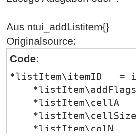
Aus ntui_addListitem{}
Originalsource:
Code:
*listItem\itemID = i
*listItem\addFlags 
*listItem\cellA 
*listItem\cellSize
*listItem\colN 