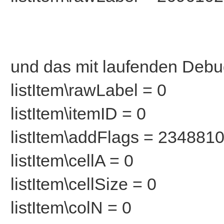
und das mit laufenden Debu
listItem\rawLabel = 0
listItem\itemID = 0
listItem\addFlags = 234881
listItem\cellA = 0
listItem\cellSize = 0
listItem\colN = 0