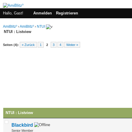
Hallo, Gast!
Anmelden
Registrieren
AmiBlitz³
›
AmiBlitz³
›
NTUI
NTUI : Listview
Seiten (4):
« Zurück
1
2
3
4
Weiter »
NTUI : Listview
Blackbird
Senior Member