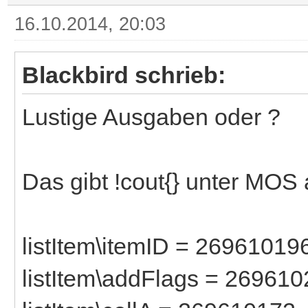
16.10.2014, 20:03
Blackbird schrieb:
Lustige Ausgaben oder ?
Das gibt !cout{} unter MOS 
listItem\itemID = 26961019
listItem\addFlags = 26961