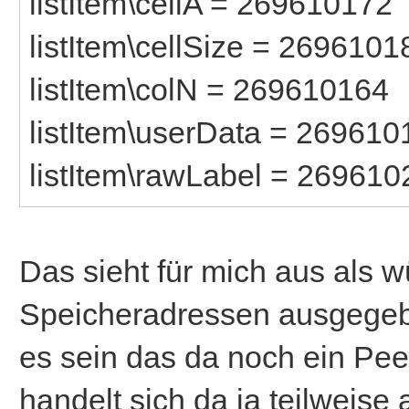
listItem\cellA = 269610172
listItem\cellSize = 2696101
listItem\colN = 269610164
listItem\userData = 269610
listItem\rawLabel = 269610
Das sieht für mich aus als w
Speicheradressen ausgegebe
es sein das da noch ein Peek.
handelt sich da ja teilweise