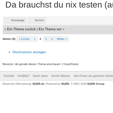
Da brauchst du nix testen (
Homepage
Suchen
«
Ein Thema zurück
|
Ein Thema vor
»
Seiten (4):
« Zurück
1
2
3
4
Weiter »
Druckversion anzeigen
Benutzer, die gerade dieses Thema anschauen: 2 Gast/Gäste
Kontakt
AmiBlitz³
Nach oben
Archiv-Modus
Alle Foren als gelesen mark
Deutsche Übersetzung:
MyBB.de
, Powered by
MyBB
, © 2002-2026
MyBB Group
.