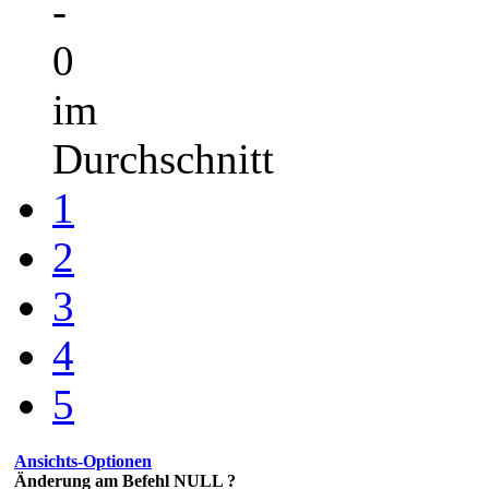
-
0
im
Durchschnitt
1
2
3
4
5
Ansichts-Optionen
Änderung am Befehl NULL ?