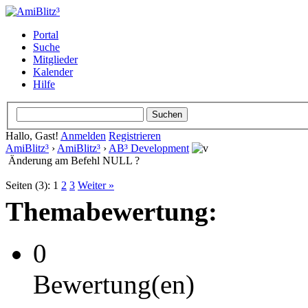
Portal
Suche
Mitglieder
Kalender
Hilfe
Hallo, Gast!
Anmelden
Registrieren
AmiBlitz³
›
AmiBlitz³
›
AB³ Development
Änderung am Befehl NULL ?
Seiten (3):
1
2
3
Weiter »
Themabewertung:
0
Bewertung(en)