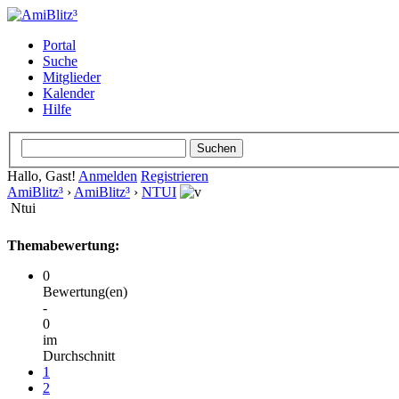
Portal
Suche
Mitglieder
Kalender
Hilfe
Hallo, Gast!
Anmelden
Registrieren
AmiBlitz³
›
AmiBlitz³
›
NTUI
Ntui
Themabewertung:
0
Bewertung(en)
-
0
im
Durchschnitt
1
2