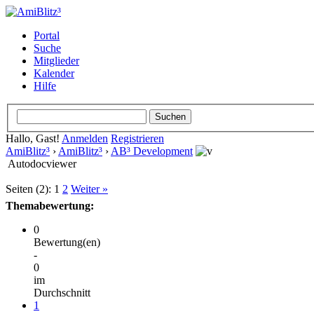
Portal
Suche
Mitglieder
Kalender
Hilfe
Hallo, Gast!
Anmelden
Registrieren
AmiBlitz³
›
AmiBlitz³
›
AB³ Development
Autodocviewer
Seiten (2):
1
2
Weiter »
Themabewertung:
0
Bewertung(en)
-
0
im
Durchschnitt
1