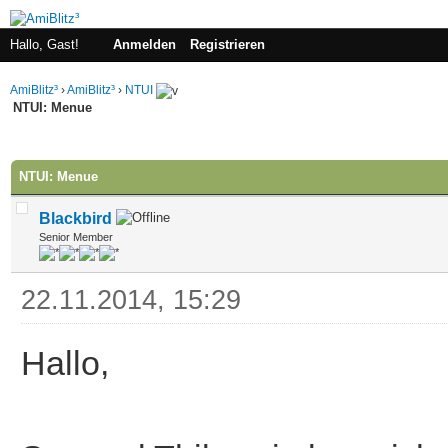
Hallo, Gast!
Anmelden
Registrieren
AmiBlitz³
›
AmiBlitz³
›
NTUI
NTUI: Menue
 im Durchschnitt
NTUI: Menue
Blackbird
Senior Member
22.11.2014, 15:29
Hallo,