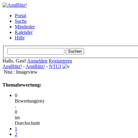
Portal
Suche
Mitglieder
Kalender
Hilfe
Hallo, Gast!
Anmelden
Registrieren
AmiBlitz³
›
AmiBlitz³
›
NTUI
Ntui : Imageview
Themabewertung:
0
Bewertung(en)
-
0
im
Durchschnitt
1
2