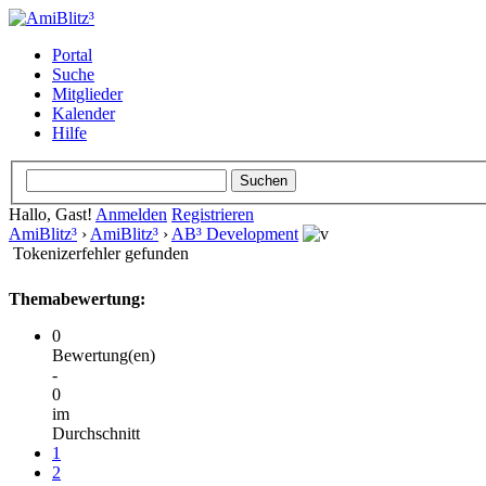
Portal
Suche
Mitglieder
Kalender
Hilfe
Hallo, Gast!
Anmelden
Registrieren
AmiBlitz³
›
AmiBlitz³
›
AB³ Development
Tokenizerfehler gefunden
Themabewertung:
0
Bewertung(en)
-
0
im
Durchschnitt
1
2