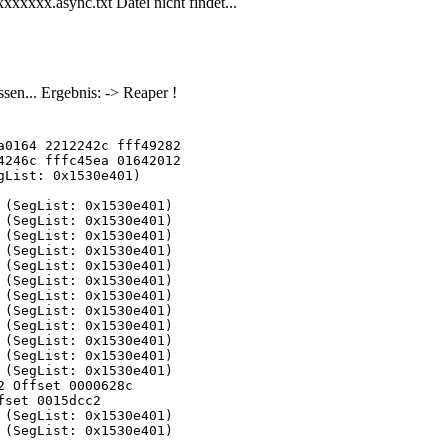
xxxxx.async.txt Datei nicht findet...
sen... Ergebnis: -> Reaper !
a0164 2212242c fff49282
4246c fffc45ea 01642012
gList: 0x1530e401)
 (SegList: 0x1530e401)
 (SegList: 0x1530e401)
 (SegList: 0x1530e401)
 (SegList: 0x1530e401)
 (SegList: 0x1530e401)
 (SegList: 0x1530e401)
 (SegList: 0x1530e401)
 (SegList: 0x1530e401)
 (SegList: 0x1530e401)
 (SegList: 0x1530e401)
 (SegList: 0x1530e401)
 (SegList: 0x1530e401)
2 Offset 0000628c
fset 0015dcc2
 (SegList: 0x1530e401)
 (SegList: 0x1530e401)