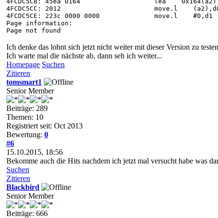
4FCDC5C8: 45ea 0164 lea 0x164(a2),
4FCDC5CC: 2012 move.l (a2),d
4FCDC5CE: 223c 0000 0000 move.l #0,d1
Page information:
Page not found
Ich denke das lohnt sich jetzt nicht weiter mit dieser Version zu testen
Ich warte mal die nächste ab, dann seh ich weiter...
Homepage
Suchen
Zitieren
tomsmart1
Senior Member
Beiträge: 289
Themen: 10
Registriert seit: Oct 2013
Bewertung:
0
#6
15.10.2015, 18:56
Bekomme auch die Hits nachdem ich jetzt mal versucht habe was dami
Suchen
Zitieren
Blackbird
Senior Member
Beiträge: 666