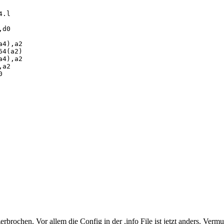
.l
d0
),a2
(a2)
),a2
a2
0
zerbrochen. Vor allem die Config in der .info File ist jetzt anders. Ve