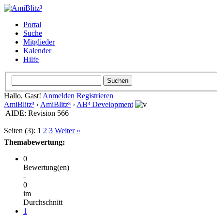
Portal
Suche
Mitglieder
Kalender
Hilfe
Hallo, Gast!
Anmelden
Registrieren
AmiBlitz³
›
AmiBlitz³
›
AB³ Development
AIDE: Revision 566
Seiten (3):
1
2
3
Weiter »
Themabewertung:
0
Bewertung(en)
-
0
im
Durchschnitt
1