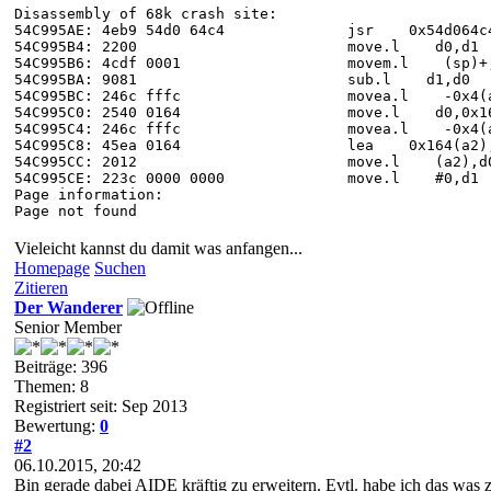
Disassembly of 68k crash site:
54C995AE: 4eb9 54d0 64c4 jsr 0x54d064c4
54C995B4: 2200 move.l d0,d1
54C995B6: 4cdf 0001 movem.l (sp)+,
54C995BA: 9081 sub.l d1,d0
54C995BC: 246c fffc movea.l -0x4(a4
54C995C0: 2540 0164 move.l d0,0x164
54C995C4: 246c fffc movea.l -0x4(a4
54C995C8: 45ea 0164 lea 0x164(a2),
54C995CC: 2012 move.l (a2),d
54C995CE: 223c 0000 0000 move.l #0,d1
Page information:
Page not found
Vieleicht kannst du damit was anfangen...
Homepage
Suchen
Zitieren
Der Wanderer
Senior Member
Beiträge: 396
Themen: 8
Registriert seit: Sep 2013
Bewertung:
0
#2
06.10.2015, 20:42
Bin gerade dabei AIDE kräftig zu erweitern. Evtl. habe ich das was 