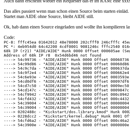
Auch dann erscheint wieder ein Requester das er im RAM: eine xxxxx
Das alles passiert wenn man schon einen Source beim starten einläd.
Startet man AIDE ohne Source, bleibt AIDE still.
Ok, hab dann einen Source eingeladen und wollte ihn kompilieren las
Code:
PC-8: fffc45ea 01642012 48e78000 202cfff0 246cfffc 45e
PC *: 4eb954d0 64c42200 4cdf0001 9081246c fffc2540 016
68k IP (r21) "AIDE/AIDE" Hunk 0000 Offset 000605ae (Se
Address of 68k IP r8 0x54d6bd46 not found
----> 54c99736 - "AIDE/AIDE" Hunk 0000 Offset 00060736
----> 54c99d86 - "AIDE/AIDE" Hunk 0000 Offset 00060d86
----> 54c9c7da - "AIDE/AIDE" Hunk 0000 Offset 000637da
----> 54c9f2e4 - "AIDE/AIDE" Hunk 0000 Offset 000662e4
----> 54c6e93e - "AIDE/AIDE" Hunk 0000 Offset 0003593e
----> 54cd0df6 - "AIDE/AIDE" Hunk 0000 Offset 00097df6
----> 54cd7c50 - "AIDE/AIDE" Hunk 0000 Offset 0009ec50
----> 54cd147c - "AIDE/AIDE" Hunk 0000 Offset 0009847c
----> 54cf9942 - "AIDE/AIDE" Hunk 0000 Offset 000c0942
----> 54cfd432 - "AIDE/AIDE" Hunk 0000 Offset 000c4432
----> 54c39004 - "AIDE/AIDE" Hunk 0000 Offset 00000004
----> 54c39004 - "AIDE/AIDE" Hunk 0000 Offset 00000004
----> 0202488c - "Kickstart/dos.library.kmod" Hunk 000
----> 0228dcc2 - "Kickstart/kernel.debug" Hunk 0001 Of
----> 54cfd6a2 - "AIDE/AIDE" Hunk 0000 Offset 000c46a2
----> 54c3900e - "AIDE/AIDE" Hunk 0000 Offset 0000000e