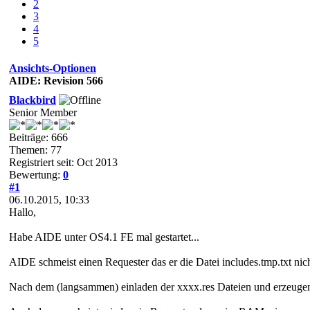
2
3
4
5
Ansichts-Optionen
AIDE: Revision 566
Blackbird
Senior Member
Beiträge: 666
Themen: 77
Registriert seit: Oct 2013
Bewertung:
0
#1
06.10.2015, 10:33
Hallo,
Habe AIDE unter OS4.1 FE mal gestartet...
AIDE schmeist einen Requester das er die Datei includes.tmp.txt nich
Nach dem (langsammen) einladen der xxxx.res Dateien und erzeugen 