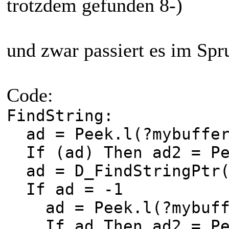
trotzdem gefunden 8-)
und zwar passiert es im Sp
Code:
FindString:
ad = Peek.l(?mybuffe
If (ad) Then ad2 = Pe
ad = D_FindStringPtr(
If ad = -1
ad = Peek.l(?mybuff
If ad Then ad2 = Pee