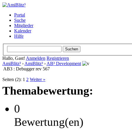
Portal
Suche
Mitglieder
Kalender
Hilfe
Hallo, Gast!
Anmelden
Registrieren
AmiBlitz³
›
AmiBlitz³
›
AB³ Development
AB3 : Debugger rev 567
Seiten (2):
1
2
Weiter »
Themabewertung:
0
Bewertung(en)