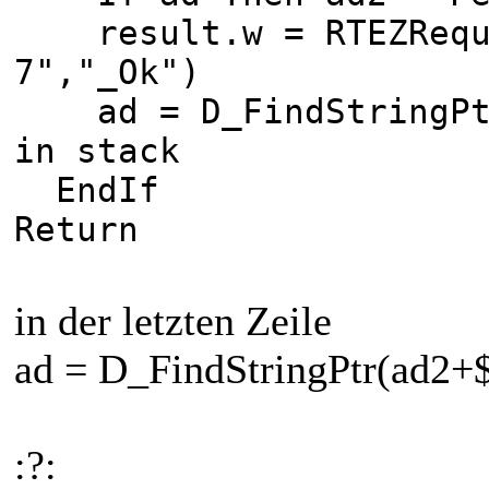
result.w = RTEZReque
7","_Ok")
ad = D_FindStringPtr
in stack
EndIf
Return
in der letzten Zeile
ad = D_FindStringPtr(ad2+$
:?: