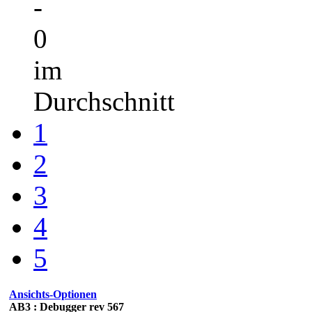
-
0
im
Durchschnitt
1
2
3
4
5
Ansichts-Optionen
AB3 : Debugger rev 567