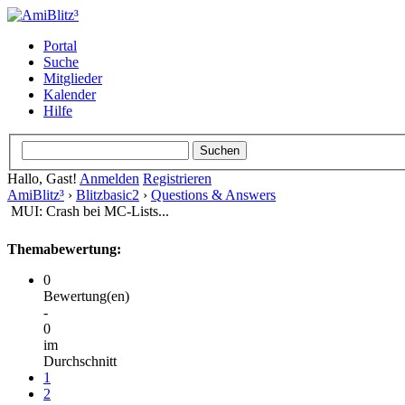
Portal
Suche
Mitglieder
Kalender
Hilfe
Hallo, Gast!
Anmelden
Registrieren
AmiBlitz³
›
Blitzbasic2
›
Questions & Answers
MUI: Crash bei MC-Lists...
Themabewertung:
0
Bewertung(en)
-
0
im
Durchschnitt
1
2