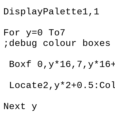
DisplayPalette1,1
For y
;debug colour boxes
Boxf 0,y*16,7,y*16
Locate2,y*2+0.5:Col
Next y