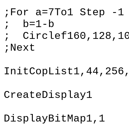
;For a=7To1 Step -1
; b=1-b
; Circlef160,128,10
;Next
InitCopList1,44,256
CreateDisplay1
DisplayBitMap1,1