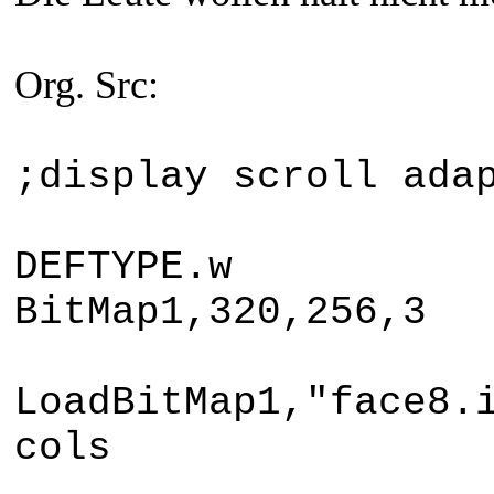
Org. Src:
;display scroll ada
DEFTYPE.w
BitMap1,320,256,3
LoadBitMap1,"face8.
cols