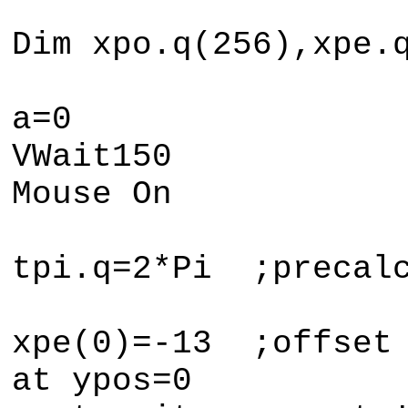
Dim xpo.q(256),xpe.
a=0
VWait150
Mouse On
tpi.q=2*Pi ;precal
xpe(0)=-13 ;offset 
at ypos=0