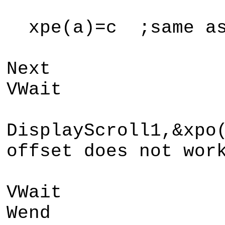
xpe(a)=c ;same as 
Next
VWait
DisplayScroll1,&xpo
offset does not wor
VWait
Wend