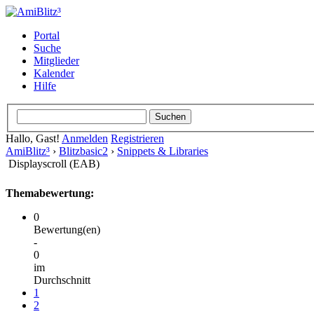
Portal
Suche
Mitglieder
Kalender
Hilfe
Hallo, Gast!
Anmelden
Registrieren
AmiBlitz³
›
Blitzbasic2
›
Snippets & Libraries
Displayscroll (EAB)
Themabewertung:
0
Bewertung(en)
-
0
im
Durchschnitt
1
2