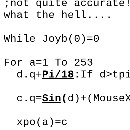
;not quite accurate
what the hell....
While Joyb(0)=0
For a=1 To 253
d.q+
Pi/18
:If d>tp
c.q=
Sin
(
d)+(Mouse
xpo(a)=c