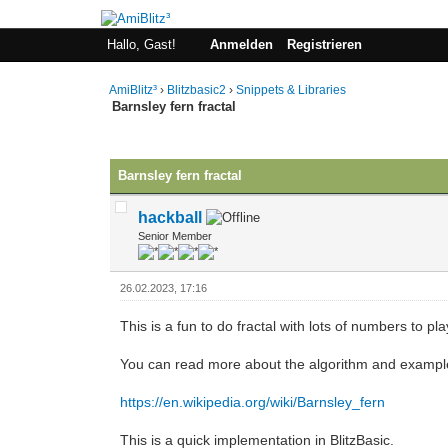
Hallo, Gast!
Anmelden
Registrieren
AmiBlitz³
›
Blitzbasic2
›
Snippets & Libraries
Barnsley fern fractal
0 Bewertung(en) - 0 im Durchschnitt
1
2
3
4
5
Barnsley fern fractal
hackball
Senior Member
26.02.2023, 17:16
This is a fun to do fractal with lots of numbers to play
You can read more about the algorithm and exampl
https://en.wikipedia.org/wiki/Barnsley_fern
This is a quick implementation in BlitzBasic.