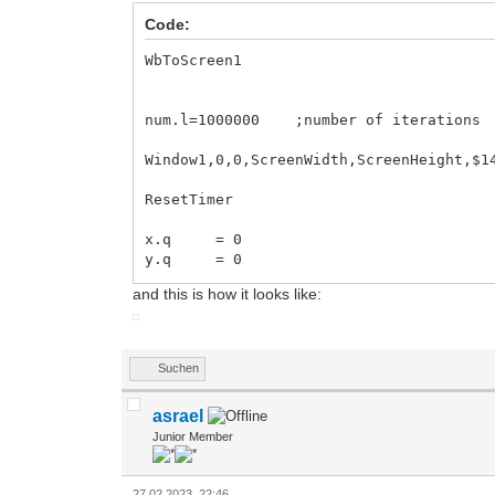
Code:
WbToScreen1
num.l=1000000 ;number of iterations
Window1,0,0,ScreenWidth,ScreenHeight,$1
ResetTimer
x.q = 0
y.q = 0
nextX.q = 0
and this is how it looks like:
nextY.q = 0
originX = ScreenWidth / 2
Suchen
s = Min( ScreenWidth, ScreenHeight ) / 
asrael
For i.l = 1 To num
a.q = Rnd
Junior Member
If a.q < 0.01
27.02.2023, 22:46