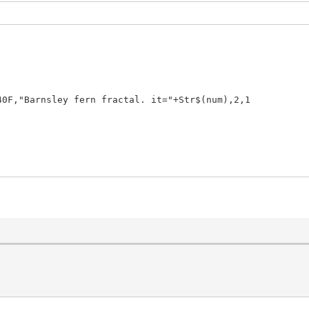
40F,"Barnsley fern fractal. it="+Str$(num),2,1
10