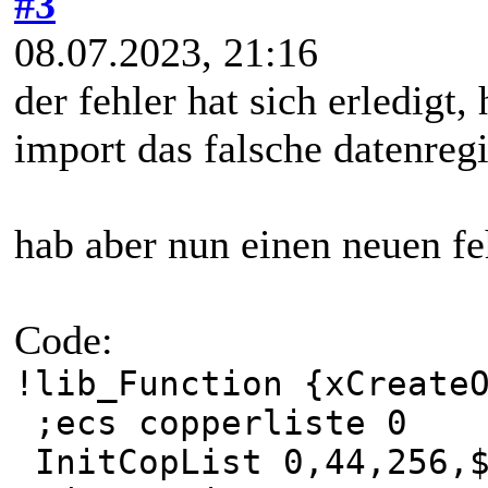
#3
08.07.2023, 21:16
der fehler hat sich erledigt,
import das falsche datenreg
hab aber nun einen neuen f
Code:
!lib_Function {xCreat
;ecs copperliste 0
InitCopList 0,44,256,$