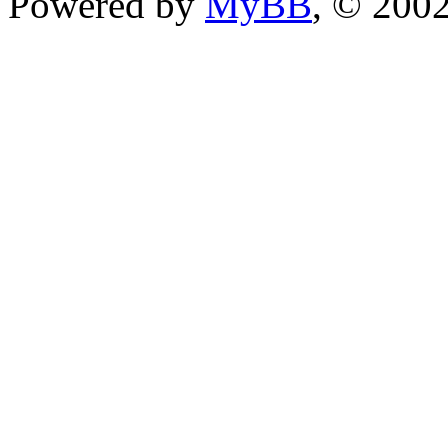
Powered by
MyBB
, © 200