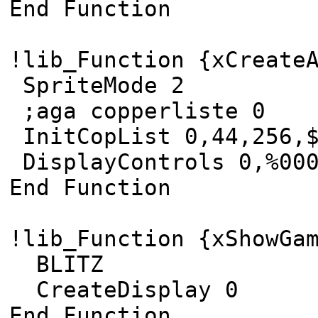
End Function
!lib_Function {xCreat
SpriteMode 2
;aga copperliste 0
InitCopList 0,44,256,$
DisplayControls 0,%000
End Function
!lib_Function {xShowG
BLITZ
CreateDisplay 0
End Function