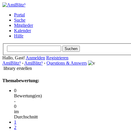
Portal
Suche
Mitglieder
Kalender
Hilfe
Hallo, Gast!
Anmelden
Registrieren
AmiBlitz³
›
AmiBlitz³
›
Questions & Answers
library erstellen
Themabewertung:
0
Bewertung(en)
-
0
im
Durchschnitt
1
2