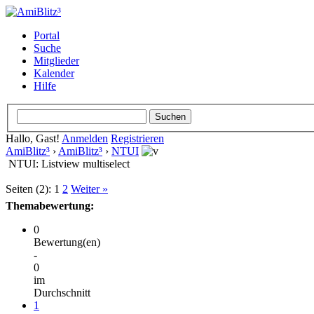
Portal
Suche
Mitglieder
Kalender
Hilfe
Hallo, Gast!
Anmelden
Registrieren
AmiBlitz³
›
AmiBlitz³
›
NTUI
NTUI: Listview multiselect
Seiten (2):
1
2
Weiter »
Themabewertung:
0
Bewertung(en)
-
0
im
Durchschnitt
1