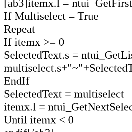
[ab3]itemx.l = ntui_GetFir
If Multiselect = True
Repeat
If itemx >= 0
SelectedText.s = ntui_GetL
multiselect.s+"~"+Selected
EndIf
SelectedText = multiselect
itemx.l = ntui_GetNextSel
Until itemx < 0