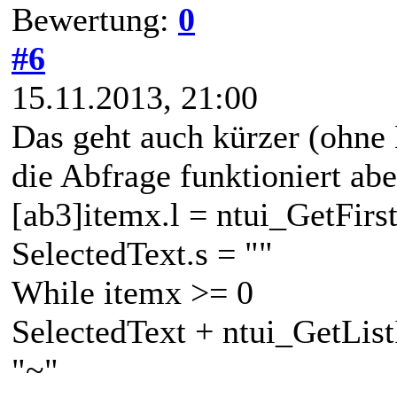
Bewertung:
0
#6
15.11.2013, 21:00
Das geht auch kürzer (ohne
die Abfrage funktioniert abe
[ab3]itemx.l = ntui_GetFir
SelectedText.s = ""
While itemx >= 0
SelectedText + ntui_GetLis
"~"