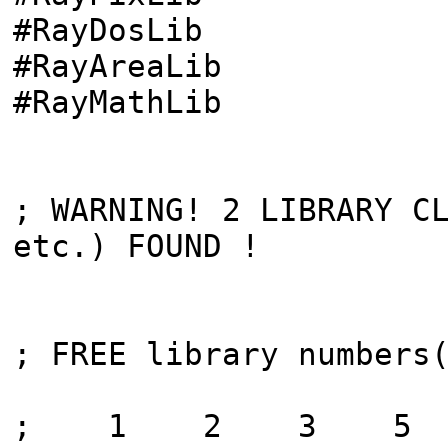
#RayDosLib = 
#RayAreaLi
#RayMathLi
; WARNING! 2 LIBRARY C
etc.) FOUND !
; FREE library numbers
; 1 2 3 5