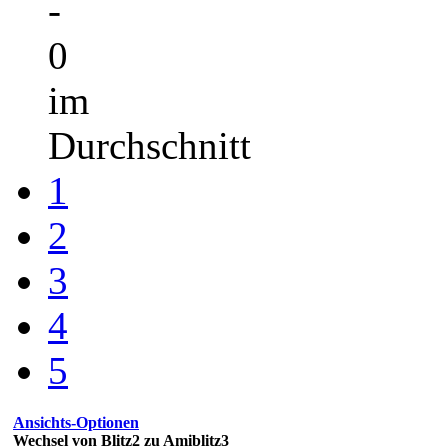
-
0
im
Durchschnitt
1
2
3
4
5
Ansichts-Optionen
Wechsel von Blitz2 zu Amiblitz3