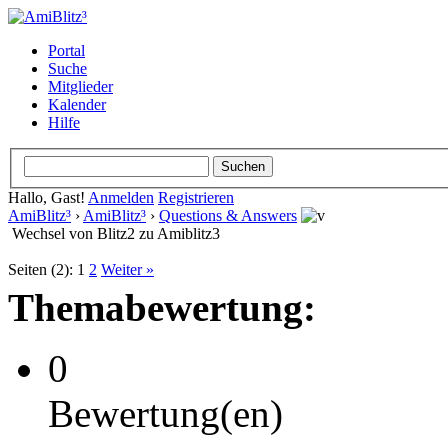
Portal
Suche
Mitglieder
Kalender
Hilfe
Hallo, Gast!
Anmelden
Registrieren
AmiBlitz³
›
AmiBlitz³
›
Questions & Answers
Wechsel von Blitz2 zu Amiblitz3
Seiten (2):
1
2
Weiter »
Themabewertung:
0
Bewertung(en)