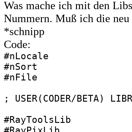
Was mache ich mit den Libs
Nummern. Muß ich die neu 
*schnipp
Code:
#nLocale 
#nSort 
#nFile 
; USER(CODER/BETA) LIB
#RayToolsLi
#RayPixLi