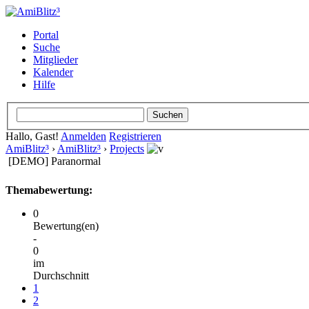
Portal
Suche
Mitglieder
Kalender
Hilfe
Hallo, Gast!
Anmelden
Registrieren
AmiBlitz³
›
AmiBlitz³
›
Projects
[DEMO] Paranormal
Themabewertung:
0
Bewertung(en)
-
0
im
Durchschnitt
1
2