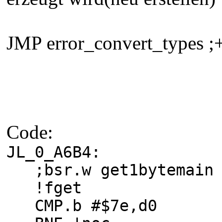
JMP error_convert_types ;
Code:
JL_0_A6B4:
;bsr.w get1bytemain
!fget
CMP.b #$7e,d0