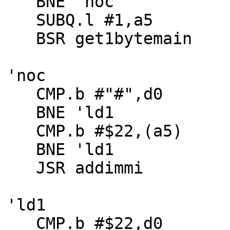
BNE 'noc
SUBQ.l #1,a5
BSR get1bytemain
'noc
CMP.b #"#",d0
BNE 'ld1
CMP.b #$22,(a5)
BNE 'ld1
JSR addimmi
'ld1
CMP.b #$22,d0