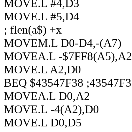
MOVE.L #4,D3
MOVE.L #5,D4
; flen(a$) +x
MOVEM.L D0-D4,-(A7)
MOVEA.L -$7FF8(A5),A2
MOVE.L A2,D0
BEQ $43547F38 ;43547F3
MOVEA.L D0,A2
MOVE.L -4(A2),D0
MOVE.L D0,D5