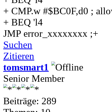
+ CMP.w #$BC0F,d0 ; allow
+ BEQ 'l4
JMP error_xxxxxxxx ;+
Suchen
Zitieren
tomsmart1
Senior Member
Beiträge: 289