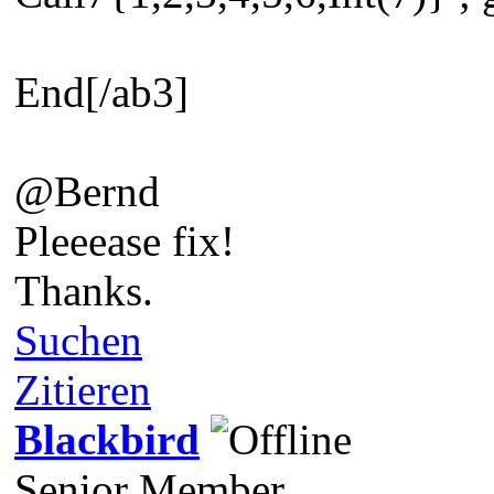
End[/ab3]
@Bernd
Pleeease fix!
Thanks.
Suchen
Zitieren
Blackbird
Senior Member