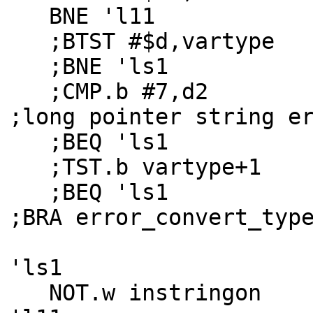
BNE 'l11
;BTST #$d,vartype
;BNE 'ls1
;CMP
;long pointer string e
;BEQ 'ls1
;TST.b vartype+1
;BEQ 'ls1
;BRA error_convert_typ
'ls1
NOT.w instringon