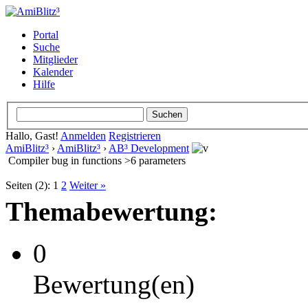
Portal
Suche
Mitglieder
Kalender
Hilfe
Hallo, Gast!
Anmelden
Registrieren
AmiBlitz³
›
AmiBlitz³
›
AB³ Development
Compiler bug in functions >6 parameters
Seiten (2):
1
2
Weiter »
Themabewertung:
0
Bewertung(en)