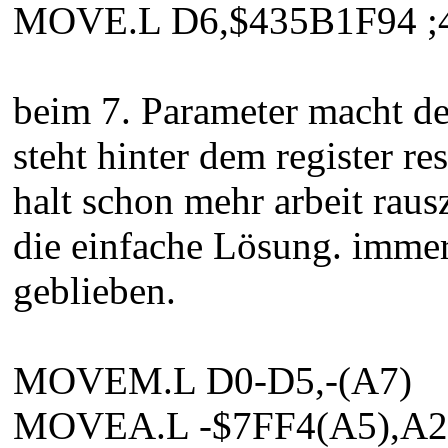
MOVE.L D6,$435B1F94 ;
beim 7. Parameter macht der
steht hinter dem register res
halt schon mehr arbeit rausz
die einfache Lösung. immer
geblieben.
MOVEM.L D0-D5,-(A7)
MOVEA.L -$7FF4(A5),A2