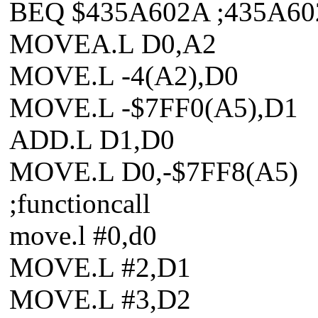
BEQ $435A602A ;435A6
MOVEA.L D0,A2
MOVE.L -4(A2),D0
MOVE.L -$7FF0(A5),D1
ADD.L D1,D0
MOVE.L D0,-$7FF8(A5)
;functioncall
move.l #0,d0
MOVE.L #2,D1
MOVE.L #3,D2