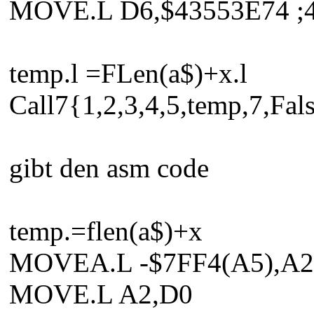
MOVE.L D6,$43553E74 ;
temp.l =FLen(a$)+x.l
Call7{1,2,3,4,5,temp,7,Fals
gibt den asm code
temp.=flen(a$)+x
MOVEA.L -$7FF4(A5),A2
MOVE.L A2,D0