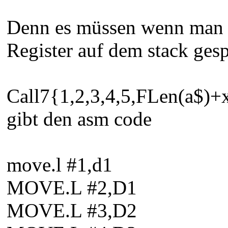
Denn es müssen wenn man d
Register auf dem stack ges
Call7{1,2,3,4,5,FLen(a$)+x.
gibt den asm code
move.l #1,d1
MOVE.L #2,D1
MOVE.L #3,D2