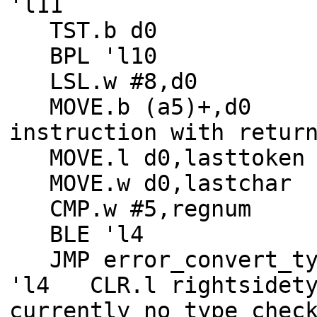
'l11
TST.b d0
BPL 'l10
LSL.w #8,d0
MOVE.b (a5)+
instruction with retur
MOVE.l d0,lasttoken
MOVE.w d0,lastchar
CMP.w #5,
BLE '
JMP error_conv
'l4 CLR.l right
currently no type chec