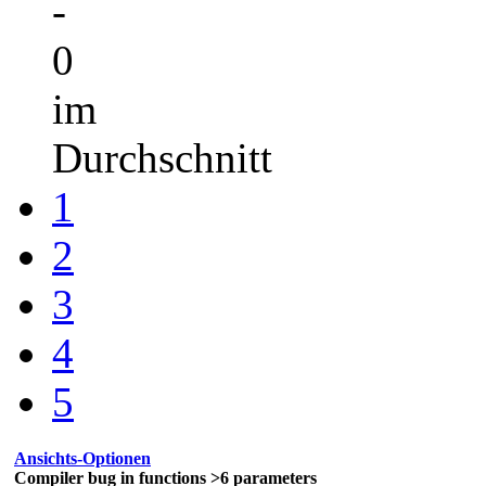
-
0
im
Durchschnitt
1
2
3
4
5
Ansichts-Optionen
Compiler bug in functions >6 parameters