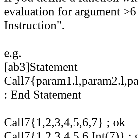
evaluation for argument >6 
Instruction".
e.g.
[ab3]Statement
Call7{param1.l,param2.l,pa
: End Statement
Call7{1,2,3,4,5,6,7} ; ok
Call7{1,2,3,4,5,6,Int(7)} ; 