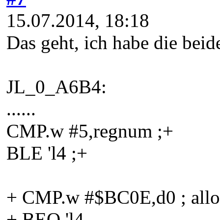
15.07.2014, 18:18
Das geht, ich habe die beid
JL_0_A6B4:
......
CMP.w #5,regnum ;+
BLE 'l4 ;+
+ CMP.w #$BC0E,d0 ; allow
+ BEQ 'l4