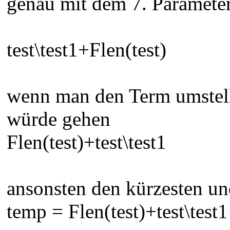
genau mit dem 7. Parameter
test\test1+Flen(test)
wenn man den Term umstell
würde gehen
Flen(test)+test\test1
ansonsten den kürzesten u
temp = Flen(test)+test\test