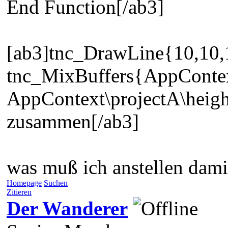
End Function[/ab3]
[ab3]tnc_DrawLine{10,10,1
tnc_MixBuffers{AppContex
AppContext\projectA\heigh
zusammen[/ab3]
was muß ich anstellen damit
Homepage
Suchen
Zitieren
Der Wanderer