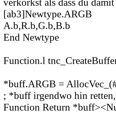
verkorkst als dass du damit
[ab3]Newtype.ARGB
A.b,R.b,G.b,B.b
End Newtype
Function.l tnc_CreateBuffe
*buff.ARGB = AllocVec_(
; *buff irgendwo hin retten
Function Return *buff><Nu