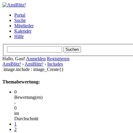
Portal
Suche
Mitglieder
Kalender
Hilfe
Hallo, Gast!
Anmelden
Registrieren
AmiBlitz³
›
AmiBlitz³
›
Includes
image.include : image_Create{}
Themabewertung:
0
Bewertung(en)
-
0
im
Durchschnitt
1
2