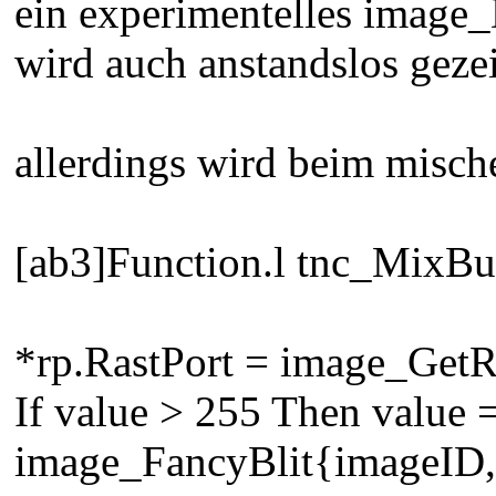
ein experimentelles image
wird auch anstandslos geze
allerdings wird beim mische
[ab3]Function.l tnc_MixBuff
*rp.RastPort = image_Get
If value > 255 Then value 
image_FancyBlit{imageID,x