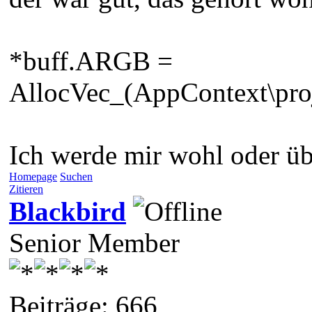
*buff.ARGB =
AllocVec_(AppContext\p
Ich werde mir wohl oder üb
Homepage
Suchen
Zitieren
Blackbird
Senior Member
Beiträge: 666