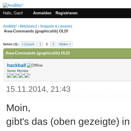
Hallo, Gast!
Anmelden
Registrieren
AmiBlitz³
›
Blitzbasic2
›
Snippets & Libraries
Area-Commands (graphicslib) OLD!
 im Durchschnitt
Seiten (3):
« Zurück
1
2
3
Weiter »
Area-Commands (graphicslib) OLD!
hackball
Senior Member
15.11.2014, 21:43
Moin,
gibt's das (oben gezeigte) in