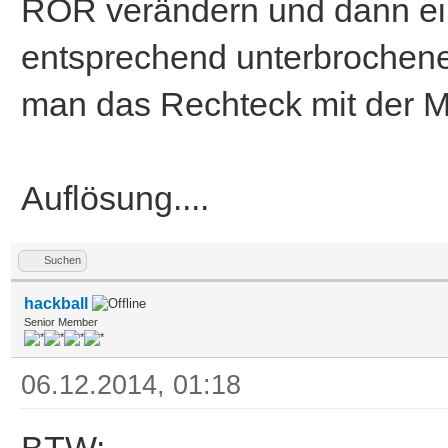
WJam0
ROR verändern und dann ei
entsprechend unterbrochene
; first,test some lin
man das Rechteck mit der M
;the binary values ar
Auflösung....
Decimal
;note: 1 is a point,0
Suchen
hackball
Senior Member
pt.w=%111111110000000
06.12.2014, 01:18
20,30,200,30,1
pt.w=%110011001100110