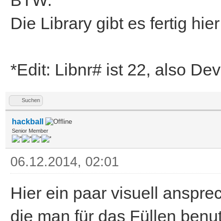
BTW:
20,40,200,40,1
Die Library gibt es fertig hie
pt.w=%111100001111000
20,50,200,50,1
*Edit: Libnr# ist 22, also D
pt.w=%101010101010101
20,60,200,60,1
Suchen
pt.w=%110000001100000
hackball
Senior Member
20,70,200,70,1
06.12.2014, 02:01
pt.w=%001111000011000
20,80,200,80,1
Hier ein paar visuell anspre
pt.w=%111111111111111
die man für das Füllen benu