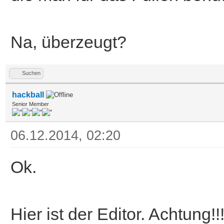
20,90,200,90,1
Na, überzeugt?
;setting up a fillpat
;usefull for Wbox,WCl
Suchen
SetRast_*rp,pen !!)
hackball
Senior Member
Pattern *rp,$5555,$AA
06.12.2014, 02:20
WBox 20,100,300,130,1
Ok.
Pattern *rp,$FFFF,$0
Hier ist der Editor. Achtun
WBox 20,140,300,170,2