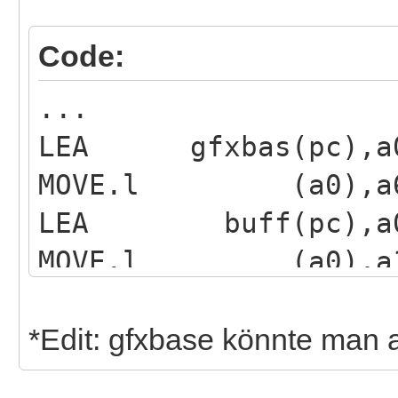
Code:
...
LEA gfxbas(pc),a
MOVE.l (a0),a
LEA buff(pc),a
MOVE.l (a0),a
LEA areainf(pc),a0
MOVE.l #360,d0 
*Edit: gfxbase könnte man a
max steps for polygon