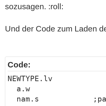
sozusagen. :roll:
Pattern *rp,$FFFF,$FF
Und der Code zum Laden der
colour !!
WBox 20,180,300,210,3
Repeat:Until WaitEven
Code:
NEWTYPE.lv
End ;end of line
a.w
nam.s ;patter
NoCli