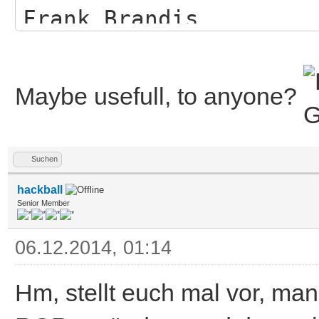
Frank Brandis
;
Maybe usefull, to anyone?
;FindScreen0 ;gettin
Screen0,3
Suchen
hackball
Window1,0,0,320,250,$
Senior Member
PatternDemo",1,0
06.12.2014, 01:14
Hm, stellt euch mal vor, ma
*rp=RastPort(1)