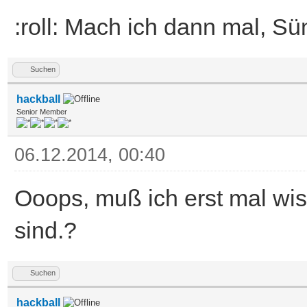
JSR _initarea(a6) 
:roll: Mach ich dann mal, Sü
eaInfo,&buff$,360)
...
Suchen
hackball
Senior Member
06.12.2014, 00:40
Ooops, muß ich erst mal wis
sind.?
Suchen
hackball