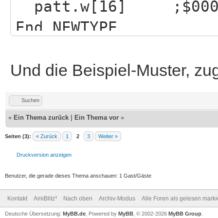
patt.w[16] ;$0000,
WBStartup
End NEWTYPE
Und die Beispiel-Muster, zug
Dim List pattlist.lv(
Suchen
USEPATH pattlist()
«
Ein Thema zurück
|
Ein Thema vor
»
Seiten (3):
« Zurück
1
2
3
Weiter »
DEFTYPE.w
Druckversion anzeigen
Dim patt.w(16,16) ;ma
Benutzer, die gerade dieses Thema anschauen: 1 Gast/Gäste
Kontakt
AmiBlitz³
Nach oben
Archiv-Modus
Alle Foren als gelesen mark
....
Deutsche Übersetzung:
MyBB.de
, Powered by
MyBB
, © 2002-2026
MyBB Group
.