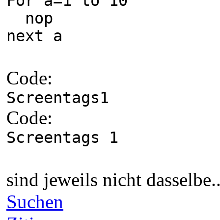
For a=1 to 10
nop
next a
Code:
Screentags1
Code:
Screentags 1
sind jeweils nicht dasselbe..
Suchen