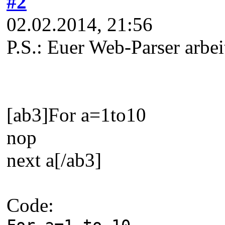
#2
02.02.2014, 21:56
P.S.: Euer Web-Parser arbei
[ab3]For a=1to10
nop
next a[/ab3]
Code: