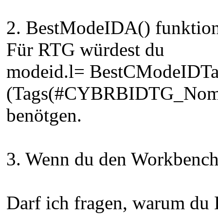
2. BestModeIDA() funktion
Für RTG würdest du
modeid.l= BestCModeIDTa
(Tags(#CYBRBIDTG_Nomin
benötgen.
3. Wenn du den Workbench S
Darf ich fragen, warum du