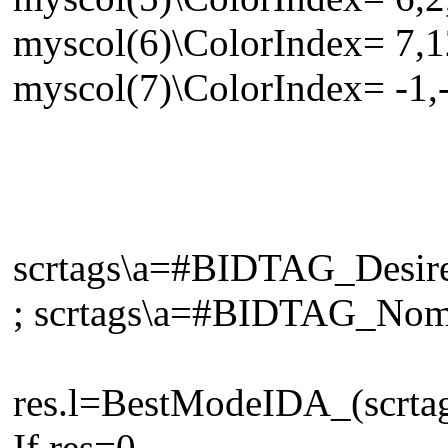
myscol(6)\ColorIndex= 7,12
myscol(7)\ColorIndex= -1,-
scrtags\a=#BIDTAG_Desir
; scrtags\a=#BIDTAG_No
res.l=BestModeIDA_(scrta
If res=0