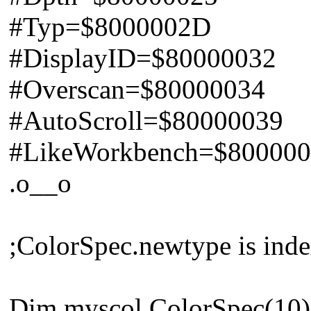
#Typ=$8000002D
#DisplayID=$80000032
#Overscan=$80000034
#AutoScroll=$80000039
#LikeWorkbench=$80000
.o__o
;ColorSpec.newtype is inde
Dim myscol.ColorSpec(10)