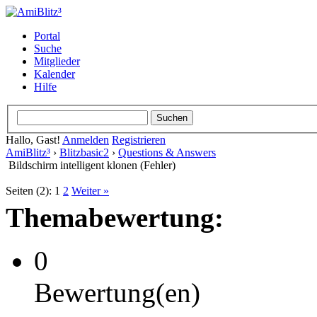
Portal
Suche
Mitglieder
Kalender
Hilfe
Hallo, Gast!
Anmelden
Registrieren
AmiBlitz³
›
Blitzbasic2
›
Questions & Answers
Bildschirm intelligent klonen (Fehler)
Seiten (2):
1
2
Weiter »
Themabewertung:
0
Bewertung(en)