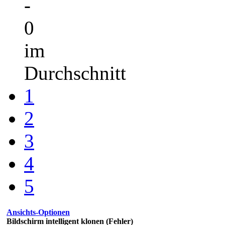
-
0
im
Durchschnitt
1
2
3
4
5
Ansichts-Optionen
Bildschirm intelligent klonen (Fehler)