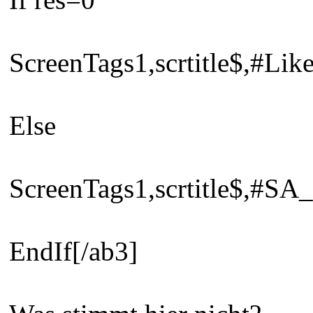
ScreenTags1,scrtitle$,#Li
Else
ScreenTags1,scrtitle$,#S
EndIf[/ab3]