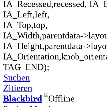
IA_Recessed,recessed, IA_
IA_Left,left,
IA_Top,top,
IA_Width,parentdata->layo
IA_Height,parentdata->layo
IA_Orientation,knob_orient
TAG_END);
Suchen
Zitieren
Blackbird