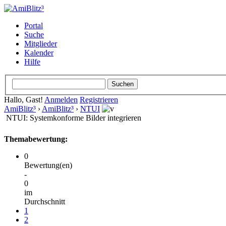
Portal
Suche
Mitglieder
Kalender
Hilfe
Hallo, Gast!
Anmelden
Registrieren
AmiBlitz³
›
AmiBlitz³
›
NTUI
NTUI: Systemkonforme Bilder integrieren
Themabewertung:
0
Bewertung(en)
-
0
im
Durchschnitt
1
2