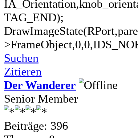
IA_Orientation,knob_orient
TAG_END);
DrawImageState(RPort,pare
>FrameObject,0,0,IDS_NO
Suchen
Zitieren
Der Wanderer
Senior Member
Beiträge: 396