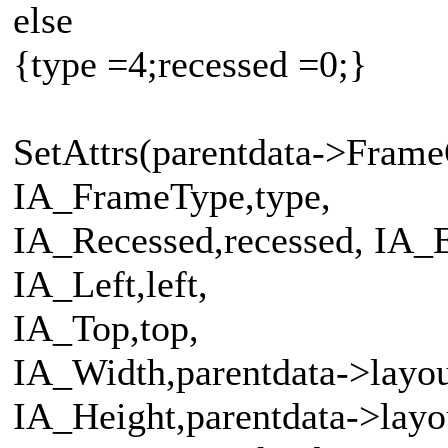
else
{type =4;recessed =0;}
SetAttrs(parentdata->Frame
IA_FrameType,type,
IA_Recessed,recessed, IA_
IA_Left,left,
IA_Top,top,
IA_Width,parentdata->layo
IA_Height,parentdata->layo