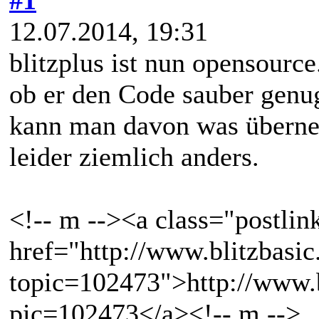
12.07.2014, 19:31
blitzplus ist nun opensourc
ob er den Code sauber genu
kann man davon was überneh
leider ziemlich anders.
<!-- m --><a class="postlin
href="http://www.blitzbas
topic=102473">http://www.b
pic=102473</a><!-- m -->