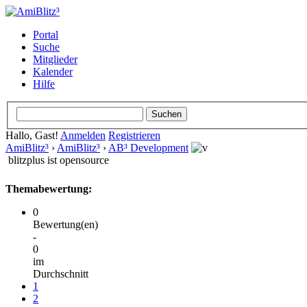
Portal
Suche
Mitglieder
Kalender
Hilfe
Hallo, Gast!
Anmelden
Registrieren
AmiBlitz³
›
AmiBlitz³
›
AB³ Development
blitzplus ist opensource
Themabewertung:
0
Bewertung(en)
-
0
im
Durchschnitt
1
2