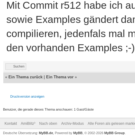
Mit Commit r512 habe ich a
sowie Examples gändert dami
compilieren, jedenfals mal 
den vorhanden Examples ;-)
Suchen
«
Ein Thema zurück
|
Ein Thema vor
»
Druckversion anzeigen
Benutzer, die gerade dieses Thema anschauen: 1 Gast/Gäste
Kontakt
AmiBlitz³
Nach oben
Archiv-Modus
Alle Foren als gelesen mark
Deutsche Übersetzung:
MyBB.de
, Powered by
MyBB
, © 2002-2026
MyBB Group
.