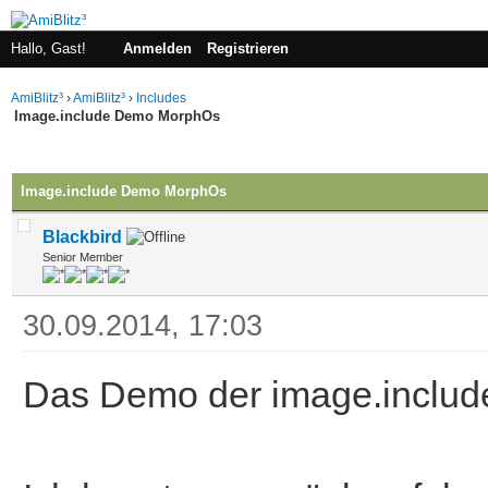
Hallo, Gast!
Anmelden
Registrieren
AmiBlitz³
›
AmiBlitz³
›
Includes
Image.include Demo MorphOs
 im Durchschnitt
Image.include Demo MorphOs
Blackbird
Senior Member
30.09.2014, 17:03
Das Demo der image.include